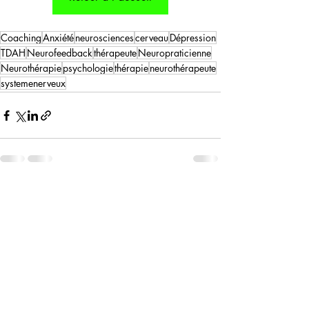
Coaching
Anxiété
neurosciences
cerveau
Dépression
TDAH
Neurofeedback
thérapeute
Neuropraticienne
Neurothérapie
psychologie
thérapie
neurothérapeute
systemenerveux
Posts récents
Voir tout