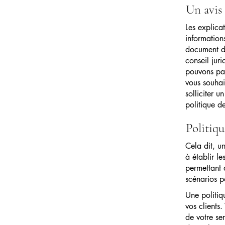
Un avis
Les explica
information
document de
conseil jur
pouvons pas
vous souhai
solliciter 
politique de
Politiqu
Cela dit, u
à établir le
permettant 
scénarios p
Une politiqu
vos clients.
de votre se