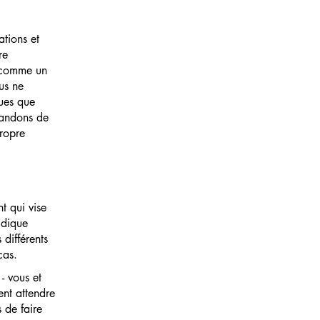
ations et
re
e comme un
us ne
ques que
mandons de
propre
t qui vise
ridique
 différents
cas.
- vous et
ent attendre
 de faire