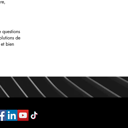
re,
e questions
olutions de
 et bien